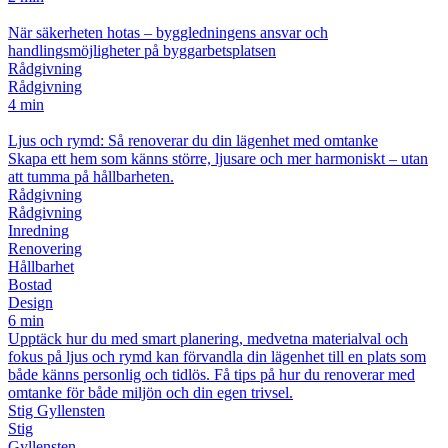
När säkerheten hotas – byggledningens ansvar och
handlingsmöjligheter på byggarbetsplatsen
Rådgivning
Rådgivning
4 min
Ljus och rymd: Så renoverar du din lägenhet med omtanke
Skapa ett hem som känns större, ljusare och mer harmoniskt – utan
att tumma på hållbarheten.
Rådgivning
Rådgivning
Inredning
Renovering
Hållbarhet
Bostad
Design
6 min
Upptäck hur du med smart planering, medvetna materialval och
fokus på ljus och rymd kan förvandla din lägenhet till en plats som
både känns personlig och tidlös. Få tips på hur du renoverar med
omtanke för både miljön och din egen trivsel.
Stig Gyllensten
Stig
Gyllensten