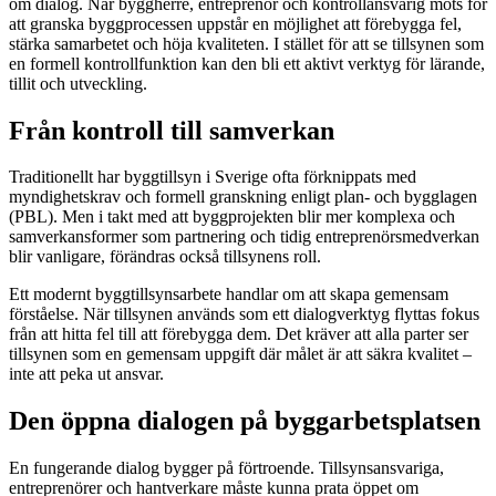
om dialog. När byggherre, entreprenör och kontrollansvarig möts för
att granska byggprocessen uppstår en möjlighet att förebygga fel,
stärka samarbetet och höja kvaliteten. I stället för att se tillsynen som
en formell kontrollfunktion kan den bli ett aktivt verktyg för lärande,
tillit och utveckling.
Från kontroll till samverkan
Traditionellt har byggtillsyn i Sverige ofta förknippats med
myndighetskrav och formell granskning enligt plan- och bygglagen
(PBL). Men i takt med att byggprojekten blir mer komplexa och
samverkansformer som partnering och tidig entreprenörsmedverkan
blir vanligare, förändras också tillsynens roll.
Ett modernt byggtillsynsarbete handlar om att skapa gemensam
förståelse. När tillsynen används som ett dialogverktyg flyttas fokus
från att hitta fel till att förebygga dem. Det kräver att alla parter ser
tillsynen som en gemensam uppgift där målet är att säkra kvalitet –
inte att peka ut ansvar.
Den öppna dialogen på byggarbetsplatsen
En fungerande dialog bygger på förtroende. Tillsynsansvariga,
entreprenörer och hantverkare måste kunna prata öppet om