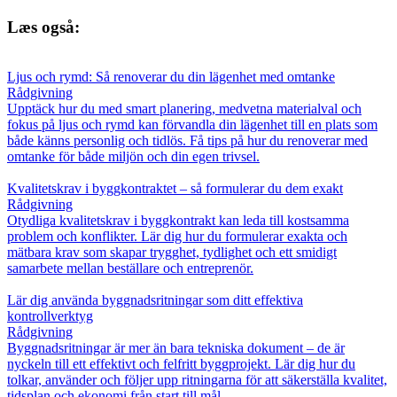
Læs også:
Ljus och rymd: Så renoverar du din lägenhet med omtanke
Rådgivning
Upptäck hur du med smart planering, medvetna materialval och
fokus på ljus och rymd kan förvandla din lägenhet till en plats som
både känns personlig och tidlös. Få tips på hur du renoverar med
omtanke för både miljön och din egen trivsel.
Kvalitetskrav i byggkontraktet – så formulerar du dem exakt
Rådgivning
Otydliga kvalitetskrav i byggkontrakt kan leda till kostsamma
problem och konflikter. Lär dig hur du formulerar exakta och
mätbara krav som skapar trygghet, tydlighet och ett smidigt
samarbete mellan beställare och entreprenör.
Lär dig använda byggnadsritningar som ditt effektiva
kontrollverktyg
Rådgivning
Byggnadsritningar är mer än bara tekniska dokument – de är
nyckeln till ett effektivt och felfritt byggprojekt. Lär dig hur du
tolkar, använder och följer upp ritningarna för att säkerställa kvalitet,
tidsplan och ekonomi från start till mål.