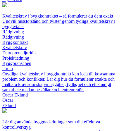
Kvalitetskrav i byggkontraktet – så formulerar du dem exakt
Undvik missförstånd och tvister genom tydliga kvalitetskrav i
byggavtalet
Rådgivning
Rådgivning
Byggkontrakt
Kvalitetskrav
Entreprenadjuridik
Projektledning
Byggbranschen
2 min
Otydliga kvalitetskrav i byggkontrakt kan leda till kostsamma
problem och konflikter. Lär dig hur du formulerar exakta och
mätbara krav som skapar trygghet, tydlighet och ett smidigt
samarbete mellan beställare och entreprenör.
Oscar Eklund
Oscar
Eklund
Lär dig använda byggnadsritningar som ditt effektiva
kontrollverktyg