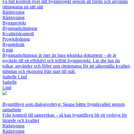
Få full kontroll över ditt byggprojekt genom att förstå och använda
ritningarna på rätt sätt
Rådgivning
Rådgivning
Byggprojekt
Byggnadsritningar
Kvalitetskontroll
Projektledning
Byggteknik
6 min
Byggnadsritningar är mer än bara tekniska dokument – de är
nyckeln till ett effektivt och felfritt byggprojekt. Lär dig hur du
tolkar, använder och följer upp ritningarna för att säkerställa kvalitet,
tidsplan och ekonomi från start till mål.
Isabelle Lind
Isabelle
Lind
Byggtillsyn som dialogverktyg: Skapa bättre byggkvalitet genom
samarbete
Från kontroll till samverkan – så kan byggtillsyn bli ett verktyg för
lärande och kvalitet
Rådgivning
Rådgivning