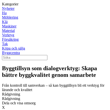
Kategorier
Nyheter
Ha
Möblering
Klä
Maskiner
Material
Verktyg
Försäkring
Tak
Köpa och sälja
Byggcentra
Byggtillsyn som dialogverktyg: Skapa
bättre byggkvalitet genom samarbete
Från kontroll till samverkan – så kan byggtillsyn bli ett verktyg för
lärande och kvalitet
Rådgivning
Rådgivning
Dela och visa omsorg
X