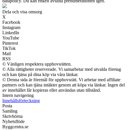
datapolicy. Du kan enkelt avsluta prenumerationen igen.
Dela och visa omsorg
X
Facebook
Instagram
LinkedIn
YouTube
Pinterest
TikTok
Mail
RSS
© Vänligen respektera upphovsrätten.
© Alla rättigheter reserverade. Vi samarbetar med utvalda företag
och kan tjäna på dina köp via våra länkar.
© Denna sida är föremål för upphovsrätt. Vi arbetar med affiliate
partners och kan tjäna intäkter genom att köpa via länkar. Ingen del
av innehållet får kopieras eller användas utan tillstånd.
Intern navigering
Innehållsförteckning
Posta
Samling
Skrivhörna
Nyhetsflöde
Byggcentra.se