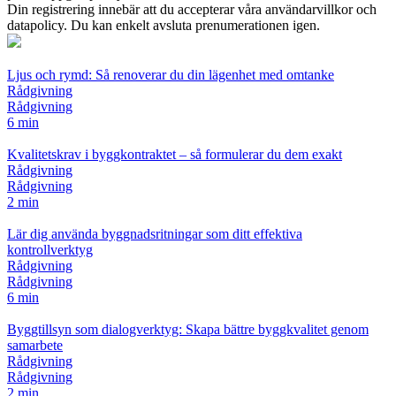
Din registrering innebär att du accepterar våra användarvillkor och
datapolicy. Du kan enkelt avsluta prenumerationen igen.
Ljus och rymd: Så renoverar du din lägenhet med omtanke
Rådgivning
Rådgivning
6 min
Kvalitetskrav i byggkontraktet – så formulerar du dem exakt
Rådgivning
Rådgivning
2 min
Lär dig använda byggnadsritningar som ditt effektiva
kontrollverktyg
Rådgivning
Rådgivning
6 min
Byggtillsyn som dialogverktyg: Skapa bättre byggkvalitet genom
samarbete
Rådgivning
Rådgivning
2 min