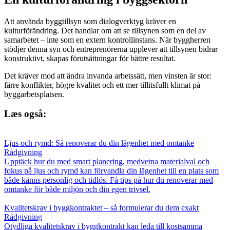
Att använda byggtillsyn som dialogverktyg kräver en
kulturförändring. Det handlar om att se tillsynen som en del av
samarbetet – inte som en extern kontrollinstans. När byggherren
stödjer denna syn och entreprenörerna upplever att tillsynen bidrar
konstruktivt, skapas förutsättningar för bättre resultat.
Det kräver mod att ändra invanda arbetssätt, men vinsten är stor:
färre konflikter, högre kvalitet och ett mer tillitsfullt klimat på
byggarbetsplatsen.
Læs også:
Ljus och rymd: Så renoverar du din lägenhet med omtanke
Rådgivning
Upptäck hur du med smart planering, medvetna materialval och
fokus på ljus och rymd kan förvandla din lägenhet till en plats som
både känns personlig och tidlös. Få tips på hur du renoverar med
omtanke för både miljön och din egen trivsel.
Kvalitetskrav i byggkontraktet – så formulerar du dem exakt
Rådgivning
Otydliga kvalitetskrav i byggkontrakt kan leda till kostsamma