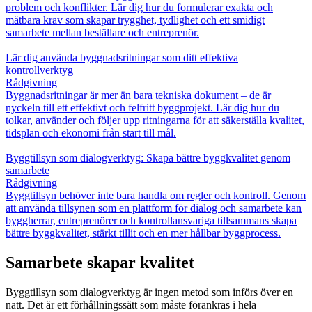
problem och konflikter. Lär dig hur du formulerar exakta och
mätbara krav som skapar trygghet, tydlighet och ett smidigt
samarbete mellan beställare och entreprenör.
Lär dig använda byggnadsritningar som ditt effektiva
kontrollverktyg
Rådgivning
Byggnadsritningar är mer än bara tekniska dokument – de är
nyckeln till ett effektivt och felfritt byggprojekt. Lär dig hur du
tolkar, använder och följer upp ritningarna för att säkerställa kvalitet,
tidsplan och ekonomi från start till mål.
Byggtillsyn som dialogverktyg: Skapa bättre byggkvalitet genom
samarbete
Rådgivning
Byggtillsyn behöver inte bara handla om regler och kontroll. Genom
att använda tillsynen som en plattform för dialog och samarbete kan
byggherrar, entreprenörer och kontrollansvariga tillsammans skapa
bättre byggkvalitet, stärkt tillit och en mer hållbar byggprocess.
Samarbete skapar kvalitet
Byggtillsyn som dialogverktyg är ingen metod som införs över en
natt. Det är ett förhållningssätt som måste förankras i hela