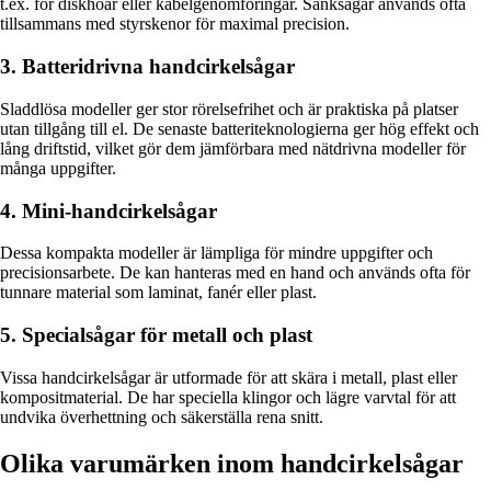
t.ex. för diskhoar eller kabelgenomföringar. Sänksågar används ofta
tillsammans med styrskenor för maximal precision.
3. Batteridrivna handcirkelsågar
Sladdlösa modeller ger stor rörelsefrihet och är praktiska på platser
utan tillgång till el. De senaste batteriteknologierna ger hög effekt och
lång driftstid, vilket gör dem jämförbara med nätdrivna modeller för
många uppgifter.
4. Mini-handcirkelsågar
Dessa kompakta modeller är lämpliga för mindre uppgifter och
precisionsarbete. De kan hanteras med en hand och används ofta för
tunnare material som laminat, fanér eller plast.
5. Specialsågar för metall och plast
Vissa handcirkelsågar är utformade för att skära i metall, plast eller
kompositmaterial. De har speciella klingor och lägre varvtal för att
undvika överhettning och säkerställa rena snitt.
Olika varumärken inom handcirkelsågar