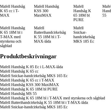
Mafell Handsåg
Mafell Handsåg
Mafell
Mafel
K 65 cc i T-
KSS 300
Handsåg K
Hand
MAX
MaxiMAX
65 18M bl
55
PURE
Mafell Handsåg
Mafell
Mafell
K 65 18M bl i
Batterihandcirkelsåg
Snickar-
T-MAX med
K 55 18M bl i T-
handcirkelsåg
styrskena och
MAX-låda
MKS 185 Ec
sågblad
Produktbeskrivningar
Mafell Handsåg K 85 Ec i L-MAX-låda
Mafell Handsåg K 65 cc
Mafell Snickar-handcirkelsåg MKS 165 Ec
Mafell Handsåg K 65 cc i T-MAX
Mafell Handsåg KSS 300 MaxiMAX
Mafell Handsåg K 65 18M bl PURE
Mafell Handsåg MS 55
Mafell Handsåg K 65 18M bl i T-MAX med styrskena och sågblad
Mafell Batterihandcirkelsåg K 55 18M bl i T-MAX-låda
Mafell Snickar-handcirkelsåg MKS 185 Ec