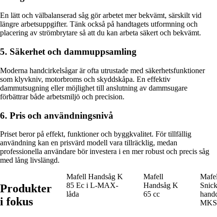
En lätt och välbalanserad såg gör arbetet mer bekvämt, särskilt vid
längre arbetsuppgifter. Tänk också på handtagets utformning och
placering av strömbrytare så att du kan arbeta säkert och bekvämt.
5. Säkerhet och dammuppsamling
Moderna handcirkelsågar är ofta utrustade med säkerhetsfunktioner
som klyvkniv, motorbroms och skyddskåpa. En effektiv
dammutsugning eller möjlighet till anslutning av dammsugare
förbättrar både arbetsmiljö och precision.
6. Pris och användningsnivå
Priset beror på effekt, funktioner och byggkvalitet. För tillfällig
användning kan en prisvärd modell vara tillräcklig, medan
professionella användare bör investera i en mer robust och precis såg
med lång livslängd.
Mafell Handsåg K
Mafell
Mafel
85 Ec i L-MAX-
Handsåg K
Snick
Produkter
låda
65 cc
handc
i fokus
MKS 