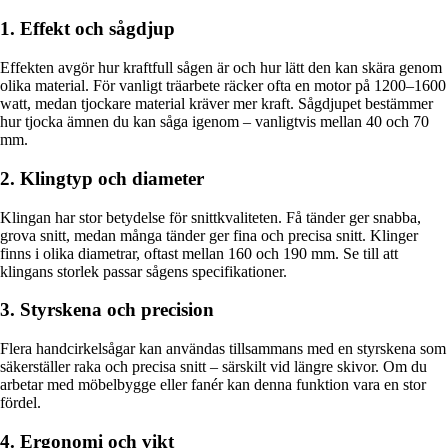
1. Effekt och sågdjup
Effekten avgör hur kraftfull sågen är och hur lätt den kan skära genom
olika material. För vanligt träarbete räcker ofta en motor på 1200–1600
watt, medan tjockare material kräver mer kraft. Sågdjupet bestämmer
hur tjocka ämnen du kan såga igenom – vanligtvis mellan 40 och 70
mm.
2. Klingtyp och diameter
Klingan har stor betydelse för snittkvaliteten. Få tänder ger snabba,
grova snitt, medan många tänder ger fina och precisa snitt. Klinger
finns i olika diametrar, oftast mellan 160 och 190 mm. Se till att
klingans storlek passar sågens specifikationer.
3. Styrskena och precision
Flera handcirkelsågar kan användas tillsammans med en styrskena som
säkerställer raka och precisa snitt – särskilt vid längre skivor. Om du
arbetar med möbelbygge eller fanér kan denna funktion vara en stor
fördel.
4. Ergonomi och vikt