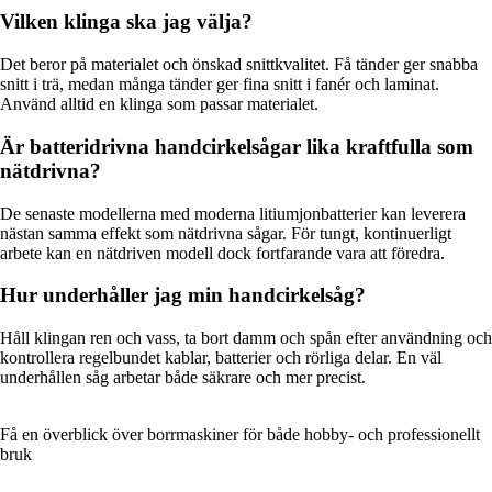
Vilken klinga ska jag välja?
Det beror på materialet och önskad snittkvalitet. Få tänder ger snabba
snitt i trä, medan många tänder ger fina snitt i fanér och laminat.
Använd alltid en klinga som passar materialet.
Är batteridrivna handcirkelsågar lika kraftfulla som
nätdrivna?
De senaste modellerna med moderna litiumjonbatterier kan leverera
nästan samma effekt som nätdrivna sågar. För tungt, kontinuerligt
arbete kan en nätdriven modell dock fortfarande vara att föredra.
Hur underhåller jag min handcirkelsåg?
Håll klingan ren och vass, ta bort damm och spån efter användning och
kontrollera regelbundet kablar, batterier och rörliga delar. En väl
underhållen såg arbetar både säkrare och mer precist.
Få en överblick över borrmaskiner för både hobby- och professionellt
bruk