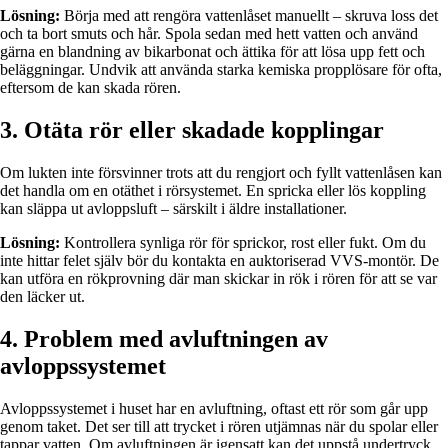
Lösning:
Börja med att rengöra vattenlåset manuellt – skruva loss det
och ta bort smuts och hår. Spola sedan med hett vatten och använd
gärna en blandning av bikarbonat och ättika för att lösa upp fett och
beläggningar. Undvik att använda starka kemiska propplösare för ofta,
eftersom de kan skada rören.
3. Otäta rör eller skadade kopplingar
Om lukten inte försvinner trots att du rengjort och fyllt vattenlåsen kan
det handla om en otäthet i rörsystemet. En spricka eller lös koppling
kan släppa ut avloppsluft – särskilt i äldre installationer.
Lösning:
Kontrollera synliga rör för sprickor, rost eller fukt. Om du
inte hittar felet själv bör du kontakta en auktoriserad VVS-montör. De
kan utföra en rökprovning där man skickar in rök i rören för att se var
den läcker ut.
4. Problem med avluftningen av
avloppssystemet
Avloppssystemet i huset har en avluftning, oftast ett rör som går upp
genom taket. Det ser till att trycket i rören utjämnas när du spolar eller
tappar vatten. Om avluftningen är igensatt kan det uppstå undertryck