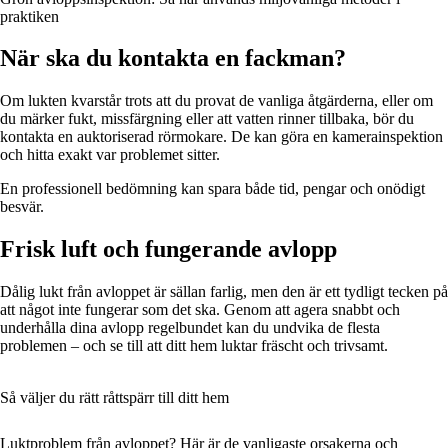
praktiken
När ska du kontakta en fackman?
Om lukten kvarstår trots att du provat de vanliga åtgärderna, eller om
du märker fukt, missfärgning eller att vatten rinner tillbaka, bör du
kontakta en auktoriserad rörmokare. De kan göra en kamerainspektion
och hitta exakt var problemet sitter.
En professionell bedömning kan spara både tid, pengar och onödigt
besvär.
Frisk luft och fungerande avlopp
Dålig lukt från avloppet är sällan farlig, men den är ett tydligt tecken på
att något inte fungerar som det ska. Genom att agera snabbt och
underhålla dina avlopp regelbundet kan du undvika de flesta
problemen – och se till att ditt hem luktar fräscht och trivsamt.
Så väljer du rätt råttspärr till ditt hem
Luktproblem från avloppet? Här är de vanligaste orsakerna och