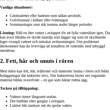
Vanliga situationer:
Gästtoaletter eller badrum som sällan används.
Golvbrunnar i källare eller tvättstugor.
Sommarstugor som står tomma under längre perioder.
Lösning:
Häll en liter vatten i avloppet för att fylla vattenlåset igen. Du
kan även tillsätta en skvätt matolja som lägger sig som ett skyddande
lager ovanpå vattnet och minskar avdunstningen. Om problemet
återkommer kan du överväga att installera ett vattenlås med inbyggd
membran.
2. Fett, hår och smuts i rören
Med tiden kan fett, hår, tvålrester och matrester fastna i rören och bilda
beläggningar där bakterier trivs. När bakterierna bryter ner organiskt
material bildas svavelväte – en gas som luktar ruttna ägg.
Tecken på tilltäppning:
Vattnet rinner långsamt undan.
Det bubblar eller gurglar i avloppet.
Lukten blir starkare när du spolar vatten.