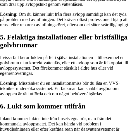
som drar upp avloppslukt genom vattenlåsen.
Lösning:
Om du känner lukt från flera avlopp samtidigt kan det tyda
på problem med avluftningen. Det kräver oftast professionell hjälp att
rensa eller reparera avluftningsröret, eftersom det sitter svårtillgängligt.
5. Felaktiga installationer eller bristfälliga
golvbrunnar
I vissa fall beror lukten på fel i själva installationen – till exempel en
golvbrunn utan korrekt vattenlås, eller ett avlopp som är felkopplat till
avloppssystemet. Det förekommer särskilt i äldre hus eller vid
egenrenoveringar.
Lösning:
Misstänker du en installationsmiss bör du låta en VVS-
tekniker undersöka systemet. En fackman kan snabbt avgöra om
avloppen är rätt utförda och om något behöver åtgärdas.
6. Lukt som kommer utifrån
Ibland kommer lukten inte från husets egna rör, utan från det
kommunala avloppsnätet. Det kan hända vid problem i
huvudledningen eller efter kraftiga regn när dagvattensystemet är