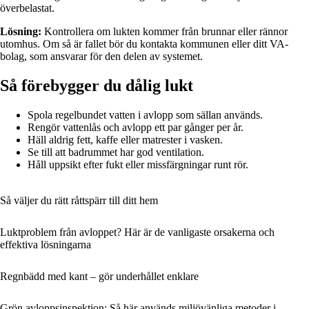
överbelastat.
Lösning:
Kontrollera om lukten kommer från brunnar eller rännor
utomhus. Om så är fallet bör du kontakta kommunen eller ditt VA-
bolag, som ansvarar för den delen av systemet.
Så förebygger du dålig lukt
Spola regelbundet vatten i avlopp som sällan används.
Rengör vattenlås och avlopp ett par gånger per år.
Häll aldrig fett, kaffe eller matrester i vasken.
Se till att badrummet har god ventilation.
Håll uppsikt efter fukt eller missfärgningar runt rör.
Så väljer du rätt råttspärr till ditt hem
Luktproblem från avloppet? Här är de vanligaste orsakerna och
effektiva lösningarna
Regnbädd med kant – gör underhållet enklare
Grön avloppsinspektion: Så här används miljövänliga metoder i