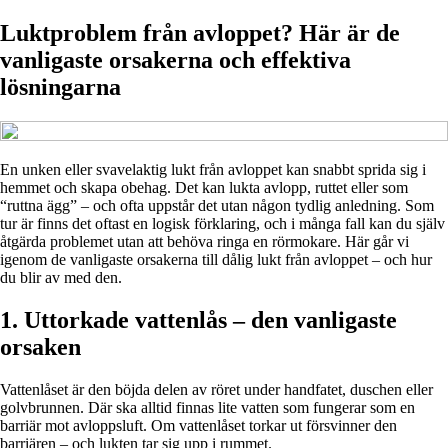
Luktproblem från avloppet? Här är de
vanligaste orsakerna och effektiva
lösningarna
En unken eller svavelaktig lukt från avloppet kan snabbt sprida sig i
hemmet och skapa obehag. Det kan lukta avlopp, ruttet eller som
“ruttna ägg” – och ofta uppstår det utan någon tydlig anledning. Som
tur är finns det oftast en logisk förklaring, och i många fall kan du själv
åtgärda problemet utan att behöva ringa en rörmokare. Här går vi
igenom de vanligaste orsakerna till dålig lukt från avloppet – och hur
du blir av med den.
1. Uttorkade vattenlås – den vanligaste
orsaken
Vattenlåset är den böjda delen av röret under handfatet, duschen eller
golvbrunnen. Där ska alltid finnas lite vatten som fungerar som en
barriär mot avloppsluft. Om vattenlåset torkar ut försvinner den
barriären – och lukten tar sig upp i rummet.