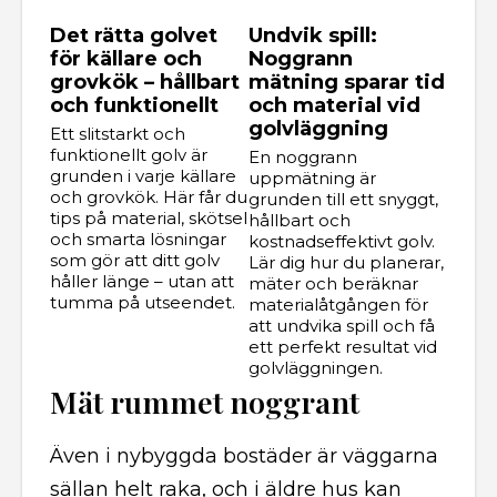
Det rätta golvet
Undvik spill:
för källare och
Noggrann
grovkök – hållbart
mätning sparar tid
och funktionellt
och material vid
golvläggning
Ett slitstarkt och
funktionellt golv är
En noggrann
grunden i varje källare
uppmätning är
och grovkök. Här får du
grunden till ett snyggt,
tips på material, skötsel
hållbart och
och smarta lösningar
kostnadseffektivt golv.
som gör att ditt golv
Lär dig hur du planerar,
håller länge – utan att
mäter och beräknar
tumma på utseendet.
materialåtgången för
att undvika spill och få
ett perfekt resultat vid
golvläggningen.
Mät rummet noggrant
Även i nybyggda bostäder är väggarna
sällan helt raka, och i äldre hus kan