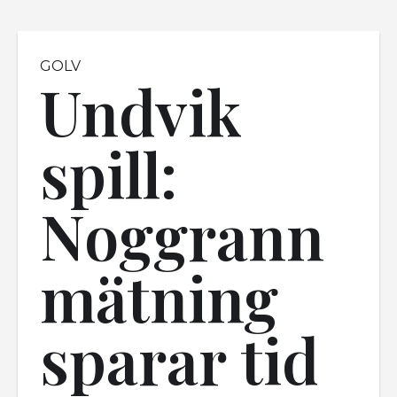
GOLV
Undvik
spill:
Noggrann
mätning
sparar tid