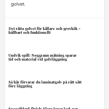
golvet.
Det rätta golvet för källare och grovkök –
hållbart och funktionellt
Undvik spill: Noggrann mätning sparar
tid och material vid golvläggning
Så här förvarar du laminatgolv på rätt sätt
före läggning
Spegelblank finish: Flera lager lack ger