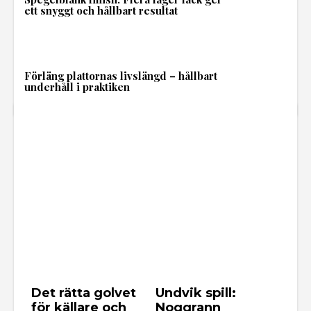
ett snyggt och hållbart resultat
Förläng plattornas livslängd – hållbart
underhåll i praktiken
Det rätta golvet
Undvik spill:
för källare och
Noggrann